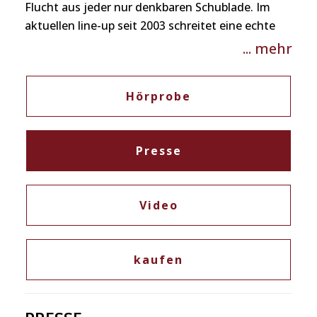
Flucht aus jeder nur denkbaren Schublade. Im
aktuellen line-up seit 2003 schreitet eine echte
working band konsequent voran und die daraus
... mehr
entstehende Intensität lässt sich nicht mehr
überhören. Nify’s haben auf ihrem neuen Album
Hörprobe
„Naftularasa“ einen höchst eigenwilligen Sound
entwickelt, der sich den üblichen Beschreibungen
widersetzt. Großartig down and dirty!
Presse
Video
kaufen